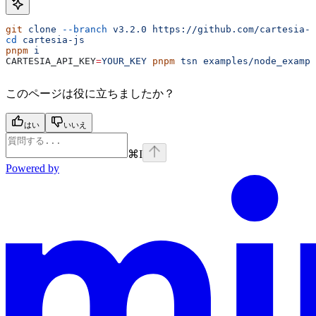
git
 clone
 --branch
 v3.2.0
 https://github.com/cartesia-a
cd
 cartesia-js
pnpm
 i
CARTESIA_API_KEY
=
YOUR_KEY
 pnpm
 tsn
 examples/node_exampl
このページは役に立ちましたか？
はい
いいえ
⌘
I
Powered by