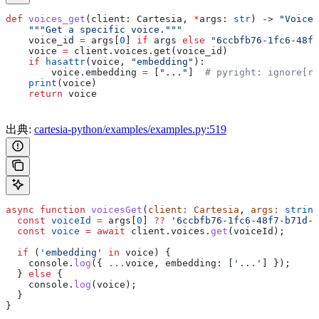
def
 voices_get
(
client
: Cartesia, 
*
args
: 
str
) -> 
"Voice"
    """Get a specific voice."""
    voice_id 
=
 args[
0
] 
if
 args 
else
 "6ccbfb76-1fc6-48f7
    voice 
=
 client.voices.get(voice_id)
    if
 hasattr
(voice, 
"embedding"
):
        voice.embedding 
=
 [
"..."
]  
# pyright: ignore[re
    print
(voice)
    return
 voice
出典:
cartesia-python/examples/examples.py:519
async
 function
 voicesGet
(
client
:
 Cartesia
, 
args
:
 string
  const
 voiceId
 =
 args
[
0
] 
??
 '6ccbfb76-1fc6-48f7-b71d-9
  const
 voice
 =
 await
 client
.
voices
.
get
(
voiceId
);
  if
 (
'embedding'
 in
 voice
) {
    console
.
log
({ 
...
voice
, 
embedding:
 [
'...'
] });
  } 
else
 {
    console
.
log
(
voice
);
  }
}