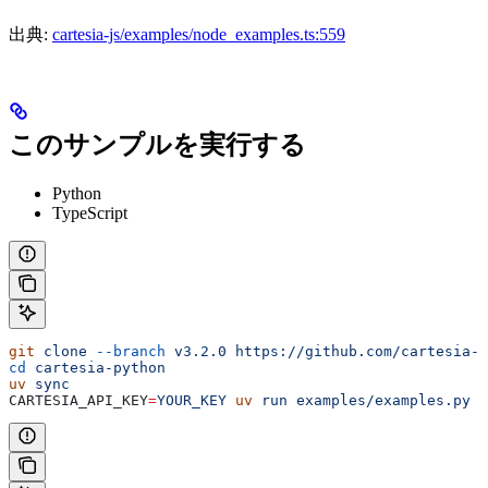
出典:
cartesia-js/examples/node_examples.ts:559
このサンプルを実行する
Python
TypeScript
git
 clone
 --branch
 v3.2.0
 https://github.com/cartesia-a
cd
 cartesia-python
uv
 sync
CARTESIA_API_KEY
=
YOUR_KEY
 uv
 run
 examples/examples.py
 v