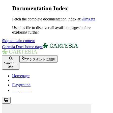
Documentation Index
Fetch the complete documentation index at:
/llms.txt
Use this file to discover all available pages before
exploring further.
Skip to main content
Cartesia Docs
home page
アシスタントに質問
Search...
⌘
K
Homepage
Playground
Playground