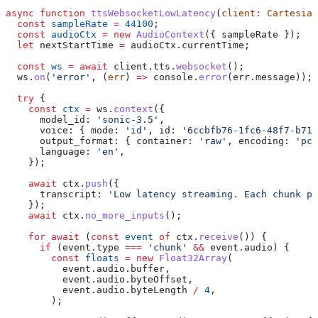
async
 function
 ttsWebsocketLowLatency
(
client
:
 Cartesia
)
  const
 sampleRate
 =
 44100
;
  const
 audioCtx
 =
 new
 AudioContext
({ 
sampleRate
 });
  let
 nextStartTime
 =
 audioCtx
.
currentTime
;
  const
 ws
 =
 await
 client
.
tts
.
websocket
();
  ws
.
on
(
'error'
, (
err
) 
=>
 console
.
error
(
err
.
message
));
  try
 {
    const
 ctx
 =
 ws
.
context
({
      model_id:
 'sonic-3.5'
,
      voice:
 { 
mode:
 'id'
, 
id:
 '6ccbfb76-1fc6-48f7-b71d
      output_format:
 { 
container:
 'raw'
, 
encoding:
 'pcm
      language:
 'en'
,
    });
    await
 ctx
.
push
({
      transcript:
 'Low latency streaming. Each chunk pl
    });
    await
 ctx
.
no_more_inputs
();
    for
 await
 (
const
 event
 of
 ctx
.
receive
()) {
      if
 (
event
.
type
 ===
 'chunk'
 &&
 event
.
audio
) {
        const
 floats
 =
 new
 Float32Array
(
          event
.
audio
.
buffer
,
          event
.
audio
.
byteOffset
,
          event
.
audio
.
byteLength
 /
 4
,
        );