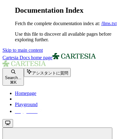
Documentation Index
Fetch the complete documentation index at:
/llms.txt
Use this file to discover all available pages before
exploring further.
Skip to main content
Cartesia Docs
home page
アシスタントに質問
Search...
⌘
K
Homepage
Playground
Playground