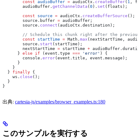
        const
 audioBuffer
 =
 audioCtx
.
createBuffer
(
1
, 
fl
        audioBuffer
.
getChannelData
(
0
).
set
(
floats
);
        const
 source
 =
 audioCtx
.
createBufferSource
();
        source
.
buffer
 =
 audioBuffer
;
        source
.
connect
(
audioCtx
.
destination
);
        // Schedule this chunk right after the previous
        const
 startTime
 =
 Math
.
max
(
nextStartTime
, 
audio
        source
.
start
(
startTime
);
        nextStartTime
 =
 startTime
 +
 audioBuffer
.
duratio
      } 
else
 if
 (
event
.
type
 ===
 'error'
) {
        console
.
error
(
event
.
title
, 
event
.
message
);
      }
    }
  } 
finally
 {
    ws
.
close
();
  }
}
出典:
cartesia-js/examples/browser_examples.ts:180
このサンプルを実行する