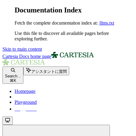
Documentation Index
Fetch the complete documentation index at:
/llms.txt
Use this file to discover all available pages before
exploring further.
Skip to main content
Cartesia Docs
home page
アシスタントに質問
Search...
⌘
K
Homepage
Playground
Playground