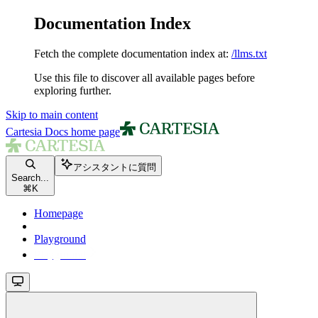
Documentation Index
Fetch the complete documentation index at:
/llms.txt
Use this file to discover all available pages before
exploring further.
Skip to main content
Cartesia Docs
home page
アシスタントに質問
Search...
⌘
K
Homepage
Playground
Playground