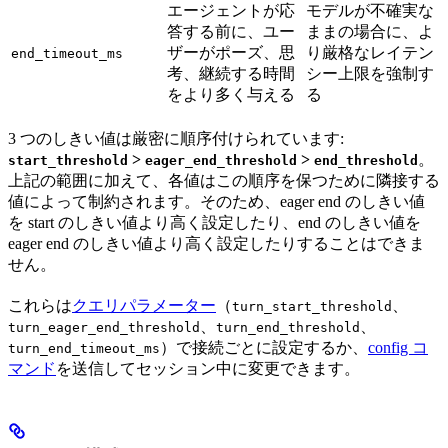
エージェントが応
モデルが不確実な
答する前に、ユー
ままの場合に、よ
ザーがポーズ、思
り厳格なレイテン
end_timeout_ms
考、継続する時間
シー上限を強制す
をより多く与える
る
3 つのしきい値は厳密に順序付けられています:
>
>
。
start_threshold
eager_end_threshold
end_threshold
上記の範囲に加えて、各値はこの順序を保つために隣接する
値によって制約されます。そのため、eager end のしきい値
を start のしきい値より高く設定したり、end のしきい値を
eager end のしきい値より高く設定したりすることはできま
せん。
これらは
クエリパラメーター
（
、
turn_start_threshold
、
、
turn_eager_end_threshold
turn_end_threshold
）で接続ごとに設定するか、
config コ
turn_end_timeout_ms
マンド
を送信してセッション中に変更できます。