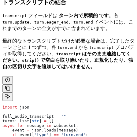
トランスクリプトの結合
フィールドは
ターン内で累積的
です。各
transcript
、
、
イベントには、こ
turn.update
turn.eager_end
turn.end
れまでのターンの全文がすでに含まれています。
最終的なトランスクリプトだけが必要な場合は、完了したタ
ーンごとに 1 つずつ、各
から
プロパテ
turn.end
transcript
ィを取得してください。
はそのまま連結してく
transcript
ださい。
で空白を取り除いたり、正規化したり、独
strip()
自の区切り文字を追加してはいけません。
import
 json
full_audio_transcript 
=
 ""
turns: list[
str
] 
=
 []
async
 for
 message 
in
 websocket:
    event 
=
 json.loads(message)
    if
 event[
"type"
] 
==
 "turn.end"
: