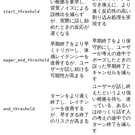
い根拠を要求し、
引き換えに、より
背景ノイズによる
速く反応性の高い
start_threshold
誤検出を減らす
割り込み処理を実
が、実際に話し始
現する
めたときの反応が
遅くなる
早期終了をより保
早期終了をより早
守的にし、ユーザ
くトリガーし、体
ーが考えの途中で
感レイテンシーを
ポーズしたときの
eager_end_threshold
改善するが、ユー
誤った早期終了と
ザーが話し続ける
キャンセルを減ら
可能性が高まる
す
ユーザーが話し終
えたというより強
ターンをより速く
い根拠を待ち、迷
終了し、レイテン
っている、あるい
シーを改善する
end_threshold
はゆっくり話す人
が、早すぎる終了
の考えの途中での
のリスクが高まる
ターン終了を減ら
す