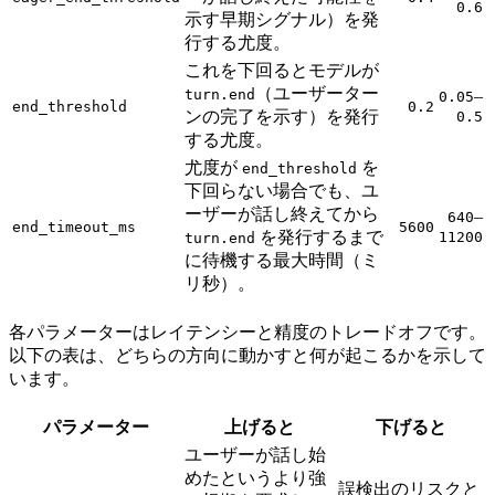
0.6
示す早期シグナル）を発
行する尤度。
これを下回るとモデルが
（ユーザーター
turn.end
–
0.05
end_threshold
0.2
ンの完了を示す）を発行
0.5
する尤度。
尤度が
を
end_threshold
下回らない場合でも、ユ
ーザーが話し終えてから
–
640
end_timeout_ms
5600
を発行するまで
11200
turn.end
に待機する最大時間（ミ
リ秒）。
各パラメーターはレイテンシーと精度のトレードオフです。
以下の表は、どちらの方向に動かすと何が起こるかを示して
います。
パラメーター
上げると
下げると
ユーザーが話し始
めたというより強
誤検出のリスクと