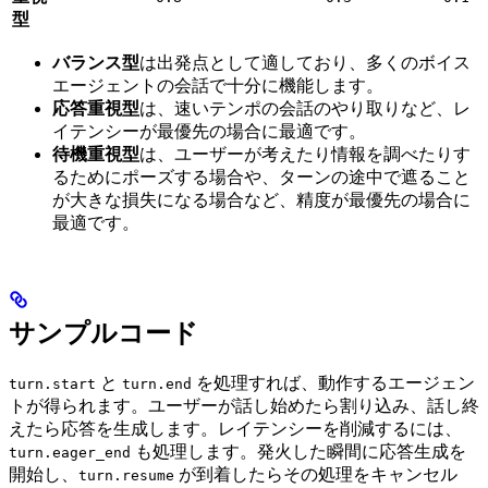
型
バランス型
は出発点として適しており、多くのボイス
エージェントの会話で十分に機能します。
応答重視型
は、速いテンポの会話のやり取りなど、レ
イテンシーが最優先の場合に最適です。
待機重視型
は、ユーザーが考えたり情報を調べたりす
るためにポーズする場合や、ターンの途中で遮ること
が大きな損失になる場合など、精度が最優先の場合に
最適です。
サンプルコード
と
を処理すれば、動作するエージェン
turn.start
turn.end
トが得られます。ユーザーが話し始めたら割り込み、話し終
えたら応答を生成します。レイテンシーを削減するには、
も処理します。発火した瞬間に応答生成を
turn.eager_end
開始し、
が到着したらその処理をキャンセル
turn.resume