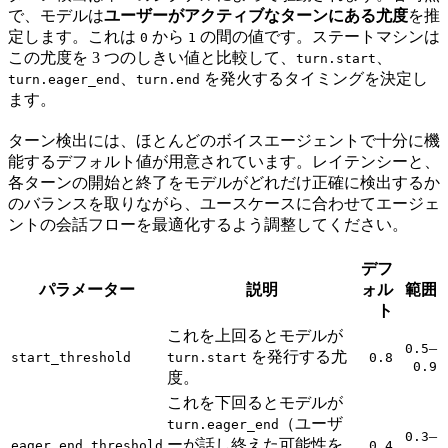
で、モデルは
ユーザーがアクティブなターンにある尤度
を推
定します。これは
から
の間の値です。ステートマシンは
0
1
この尤度を 3 つのしきい値と比較して、
、
turn.start
、
を発火するタイミングを決定し
turn.eager_end
turn.end
ます。
ターン検出には、ほとんどのボイスエージェントで十分に機
能するデフォルト値が用意されています。レイテンシーと、
各ターンの開始と終了をモデルがどれだけ正確に検出するか
のバランスを取りながら、ユースケースに合わせてエージェ
ントの会話フローを最適化するよう調整してください。
デフ
パラメーター
説明
ォル
範囲
ト
これを上回るとモデルが
–
0.5
を発行する尤
start_threshold
turn.start
0.8
0.9
度。
これを下回るとモデルが
（ユーザ
turn.eager_end
–
0.3
ーが話し終えた可能性を
eager_end_threshold
0.4