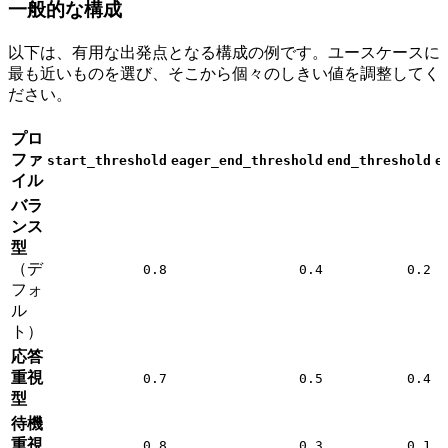
一般的な構成
以下は、有用な出発点となる構成の例です。ユースケースに
最も近いものを選び、そこから個々のしきい値を調整してく
ださい。
プロ
ファ
start_threshold
eager_end_threshold
end_threshold
e
イル
バラ
ンス
型
（デ
0.8
0.4
0.2
フォ
ル
ト）
応答
重視
0.7
0.5
0.4
型
待機
重視
0.8
0.3
0.1