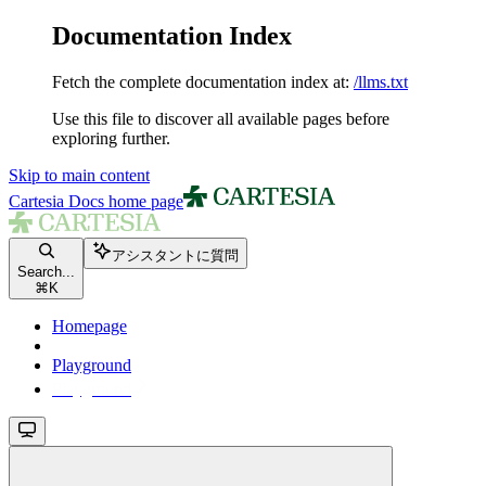
Documentation Index
Fetch the complete documentation index at:
/llms.txt
Use this file to discover all available pages before
exploring further.
Skip to main content
Cartesia Docs
home page
アシスタントに質問
Search...
⌘
K
Homepage
Playground
Playground