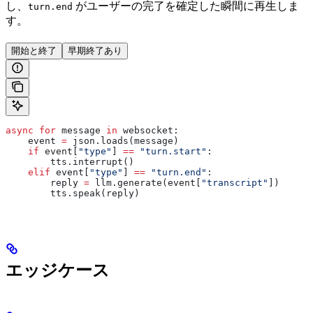
し、
がユーザーの完了を確定した瞬間に再生しま
turn.end
す。
開始と終了
早期終了あり
async
 for
 message 
in
 websocket:
    event 
=
 json.loads(message)
    if
 event[
"type"
] 
==
 "turn.start"
:
        tts.interrupt()
    elif
 event[
"type"
] 
==
 "turn.end"
:
        reply 
=
 llm.generate(event[
"transcript"
])
        tts.speak(reply)
エッジケース