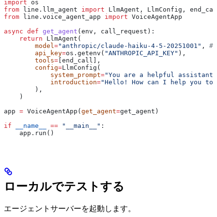
import
 os
from
 line.llm_agent 
import
 LlmAgent, LlmConfig, end_cal
from
 line.voice_agent_app 
import
 VoiceAgentApp
async
 def
 get_agent
(
env
, 
call_request
):
    return
 LlmAgent(
        model
=
"anthropic/claude-haiku-4-5-20251001"
, 
# 
        api_key
=
os.getenv(
"ANTHROPIC_API_KEY"
),
        tools
=
[end_call],
        config
=
LlmConfig(
            system_prompt
=
"You are a helpful assistant.
            introduction
=
"Hello! How can I help you tod
        ),
    )
app 
=
 VoiceAgentApp(
get_agent
=
get_agent)
if
 __name__
 ==
 "__main__"
:
    app.run()
ローカルでテストする
エージェントサーバーを起動します。