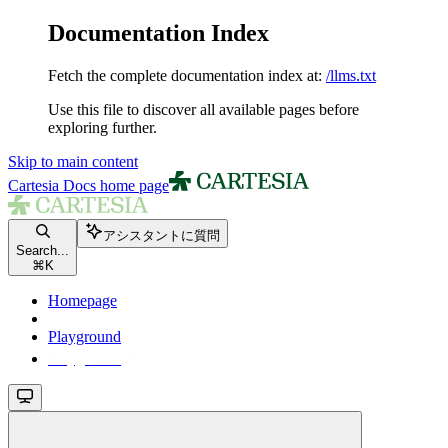
Documentation Index
Fetch the complete documentation index at:
/llms.txt
Use this file to discover all available pages before
exploring further.
Skip to main content
Cartesia Docs
home page
アシスタントに質問
Search...
⌘
K
Homepage
Playground
Playground