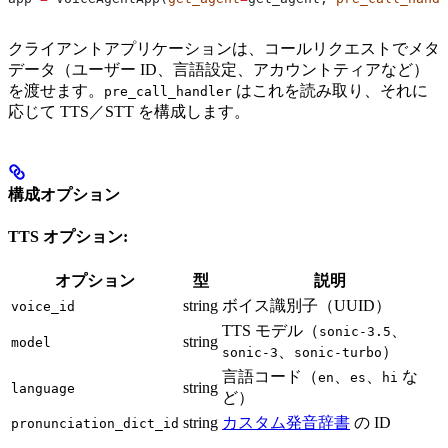
クライアントアプリケーションは、コールリクエストでメタ
データ（ユーザー ID、言語設定、アカウントティアなど）
を渡せます。
はこれを読み取り、それに
pre_call_handler
応じて TTS／STT を構成します。
構成オプション
TTS オプション:
オプション
型
説明
string
ボイス識別子（UUID）
voice_id
TTS モデル（
、
sonic-3.5
string
model
、
）
sonic-3
sonic-turbo
言語コード（
、
、
な
en
es
hi
string
language
ど）
string
カスタム発音辞書
の ID
pronunciation_dict_id