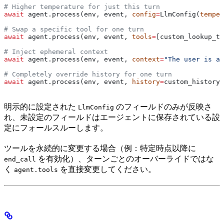
# Higher temperature for just this turn
await
 agent.process(env, event, 
config
=
LlmConfig(
temper
# Swap a specific tool for one turn
await
 agent.process(env, event, 
tools
=
[custom_lookup_to
# Inject ephemeral context
await
 agent.process(env, event, 
context
=
"The user is a 
# Completely override history for one turn
await
 agent.process(env, event, 
history
=
custom_history_
明示的に設定された
のフィールドのみが反映さ
LlmConfig
れ、未設定のフィールドはエージェントに保存されている設
定にフォールスルーします。
ツールを永続的に変更する場合（例：特定時点以降に
を有効化）、ターンごとのオーバーライドではな
end_call
く
を直接変更してください。
agent.tools