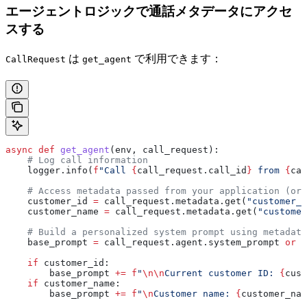
エージェントロジックで通話メタデータにアクセ
スする
は
で利用できます：
CallRequest
get_agent
async
 def
 get_agent
(
env
, 
call_request
):
    # Log call information
    logger.info(
f
"Call 
{
call_request.call_id
}
 from 
{
cal
    # Access metadata passed from your application (or 
    customer_id 
=
 call_request.metadata.get(
"customer_i
    customer_name 
=
 call_request.metadata.get(
"customer
    # Build a personalized system prompt using metadata
    base_prompt 
=
 call_request.agent.system_prompt 
or
 "
    if
 customer_id:
        base_prompt 
+=
 f
"
\n\n
Current customer ID: 
{
cust
    if
 customer_name:
        base_prompt 
+=
 f
"
\n
Customer name: 
{
customer_nam