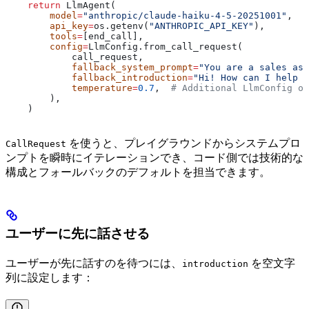
    return
 LlmAgent(
        model
=
"anthropic/claude-haiku-4-5-20251001"
,
        api_key
=
os.getenv(
"ANTHROPIC_API_KEY"
),
        tools
=
[end_call],
        config
=
LlmConfig.from_call_request(
            call_request,
            fallback_system_prompt
=
"You are a sales ass
            fallback_introduction
=
"Hi! How can I help w
            temperature
=
0.7
,  
# Additional LlmConfig op
        ),
    )
を使うと、プレイグラウンドからシステムプロ
CallRequest
ンプトを瞬時にイテレーションでき、コード側では技術的な
構成とフォールバックのデフォルトを担当できます。
ユーザーに先に話させる
ユーザーが先に話すのを待つには、
を空文字
introduction
列に設定します：