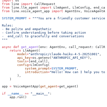
import
 os
from
 line 
import
 CallRequest
from
 line.llm_agent 
import
 LlmAgent, LlmConfig, end_cal
from
 line.voice_agent_app 
import
 AgentEnv, VoiceAgentAp
SYSTEM_PROMPT
 =
 """You are a friendly customer service 
Rules:
- Be polite and empathetic
- Confirm understanding before taking action
-  end_call to gracefully end conversations
"""
async
 def
 get_agent
(
env
: AgentEnv, 
call_request
: CallRe
    return
 LlmAgent(
        model
=
"anthropic/claude-haiku-4-5-20251001"
,
        api_key
=
os.getenv(
"ANTHROPIC_API_KEY"
),
        tools
=
[end_call],
        config
=
LlmConfig(
            system_prompt
=
SYSTEM_PROMPT
,
            introduction
=
"Hello! How can I help you tod
        ),
    )
app 
=
 VoiceAgentApp(
get_agent
=
get_agent)
if
 __name__
 ==
 "__main__"
:
    app.run()