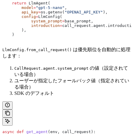
    return
 LlmAgent(
        model
=
"gpt-5-nano"
,
        api_key
=
os.getenv(
"OPENAI_API_KEY"
),
        config
=
LlmConfig(
            system_prompt
=
base_prompt,
            introduction
=
call_request.agent.introductio
        ),
    )
は優先順位を自動的に処理
LlmConfig.from_call_request()
します：
の値（設定されて
CallRequest.agent.system_prompt
いる場合）
ユーザーが指定したフォールバック値（指定されてい
る場合）
SDK のデフォルト
async
 def
 get_agent
(
env
, 
call_request
):