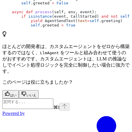
        self
.greeted 
=
 False
    async
 def
 process
(
self
, 
env
, 
event
):
        if
 isinstance
(event, CallStarted) 
and
 not
 self
.
            yield
 AgentSendText(
text
=
self
.greeting)
            self
.greeted 
=
 True
ほとんどの開発者は、カスタムエージェントをゼロから構築
するのではなく、
をツールと組み合わせて使うの
LlmAgent
がおすすめです。カスタムエージェントは、LLM の推論な
しでイベント処理ロジックを完全に制御したい場合に強力で
す。
このページは役に立ちましたか？
はい
いいえ
⌘
I
Powered by