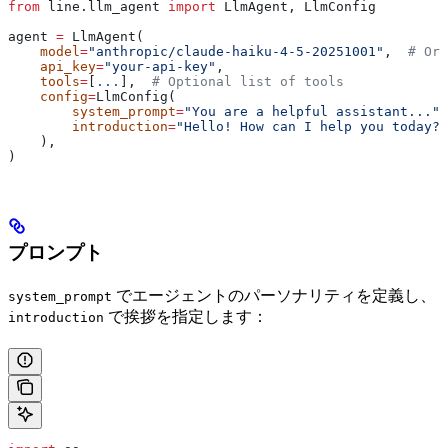
from
 line.llm_agent 
import
 LlmAgent, LlmConfig
agent 
=
 LlmAgent(
    model
=
"anthropic/claude-haiku-4-5-20251001"
,  
# Or 
    api_key
=
"your-api-key"
,
    tools
=
[
...
],  
# Optional list of tools
    config
=
LlmConfig(
        system_prompt
=
"You are a helpful assistant..."
,
        introduction
=
"Hello! How can I help you today?"
    ),
)
プロンプト
でエージェントのパーソナリティを定義し、
system_prompt
で挨拶を指定します：
introduction