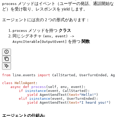
メソッドはイベント（ユーザーの発話、通話開始な
process
ど）を受け取り、レスポンスを yield します。
エージェントには次の 2 つの形式があります：
メソッドを持つ
クラス
process
同じシグネチャ
(env, event) ->
を持つ
関数
AsyncIterable[OutputEvent]
from
 line.events 
import
 CallStarted, UserTurnEnded, Age
class
 HelloAgent
:
    async
 def
 process
(
self
, 
env
, 
event
):
        if
 isinstance
(event, CallStarted):
            yield
 AgentSendText(
text
=
"Hello!"
)
        elif
 isinstance
(event, UserTurnEnded):
            yield
 AgentSendText(
text
=
"I heard you!"
)
エージェントの仕組み: