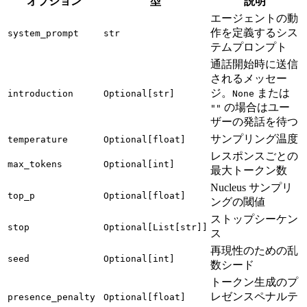
オプション
型
説明
エージェントの動
作を定義するシス
system_prompt
str
テムプロンプト
通話開始時に送信
されるメッセー
ジ。
または
introduction
Optional[str]
None
の場合はユー
""
ザーの発話を待つ
サンプリング温度
temperature
Optional[float]
レスポンスごとの
max_tokens
Optional[int]
最大トークン数
Nucleus サンプリ
top_p
Optional[float]
ングの閾値
ストップシーケン
stop
Optional[List[str]]
ス
再現性のための乱
seed
Optional[int]
数シード
トークン生成のプ
レゼンスペナルテ
presence_penalty
Optional[float]