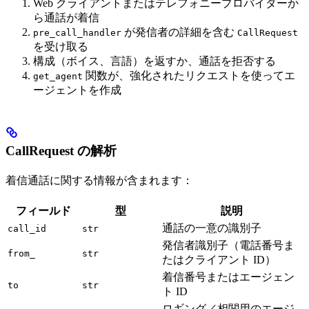
Web クライアントまたはテレフォニープロバイダーか
ら通話が着信
が発信者の詳細を含む
pre_call_handler
CallRequest
を受け取る
構成（ボイス、言語）を返すか、通話を拒否する
関数が、強化されたリクエストを使ってエ
get_agent
ージェントを作成
CallRequest の解析
着信通話に関する情報が含まれます：
フィールド
型
説明
通話の一意の識別子
call_id
str
発信者識別子（電話番号ま
from_
str
たはクライアント ID）
着信番号またはエージェン
to
str
ト ID
ロギング／相関用のエージ