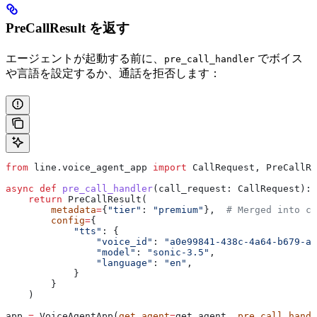
PreCallResult を返す
エージェントが起動する前に、
でボイス
pre_call_handler
や言語を設定するか、通話を拒否します：
from
 line.voice_agent_app 
import
 CallRequest, PreCallRe
async
 def
 pre_call_handler
(
call_request
: CallRequest):
    return
 PreCallResult(
        metadata
=
{
"tier"
: 
"premium"
},  
# Merged into ca
        config
=
{
            "tts"
: {
                "voice_id"
: 
"a0e99841-438c-4a64-b679-ae
                "model"
: 
"sonic-3.5"
,
                "language"
: 
"en"
,
            }
        }
    )
app 
=
 VoiceAgentApp(
get_agent
=
get_agent, 
pre_call_handl