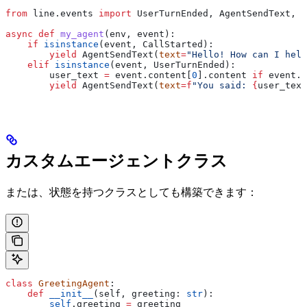
from
 line.events 
import
 UserTurnEnded, AgentSendText, C
async
 def
 my_agent
(
env
, 
event
):
    if
 isinstance
(event, CallStarted):
        yield
 AgentSendText(
text
=
"Hello! How can I help
    elif
 isinstance
(event, UserTurnEnded):
        user_text 
=
 event.content[
0
].content 
if
 event.c
        yield
 AgentSendText(
text
=
f
"You said: 
{
user_text
カスタムエージェントクラス
または、状態を持つクラスとしても構築できます：
class
 GreetingAgent
:
    def
 __init__
(
self
, 
greeting
: 
str
):
        self
.greeting 
=
 greeting