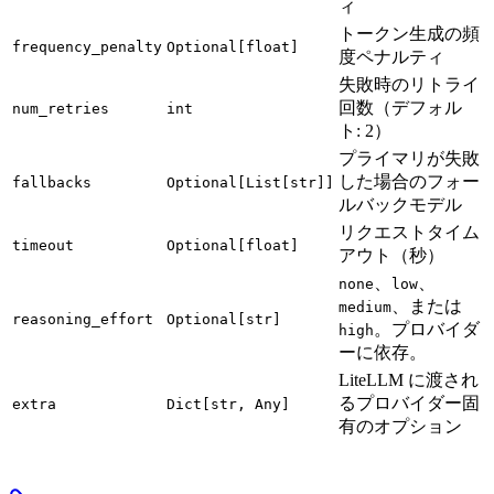
ィ
トークン生成の頻
frequency_penalty
Optional[float]
度ペナルティ
失敗時のリトライ
回数（デフォル
num_retries
int
ト: 2）
プライマリが失敗
した場合のフォー
fallbacks
Optional[List[str]]
ルバックモデル
リクエストタイム
timeout
Optional[float]
アウト（秒）
、
、
none
low
、または
medium
reasoning_effort
Optional[str]
。プロバイダ
high
ーに依存。
LiteLLM に渡され
るプロバイダー固
extra
Dict[str, Any]
有のオプション