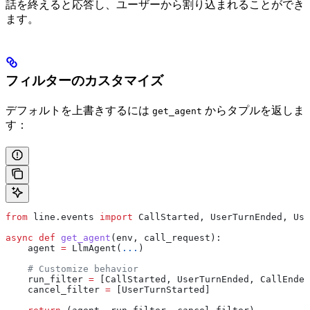
話を終えると応答し、ユーザーから割り込まれることができ
ます。
フィルターのカスタマイズ
デフォルトを上書きするには
からタプルを返しま
get_agent
す：
from
 line.events 
import
 CallStarted, UserTurnEnded, Use
async
 def
 get_agent
(
env
, 
call_request
):
    agent 
=
 LlmAgent(
...
)
    # Customize behavior
    run_filter 
=
 [CallStarted, UserTurnEnded, CallEnded
    cancel_filter 
=
 [UserTurnStarted]