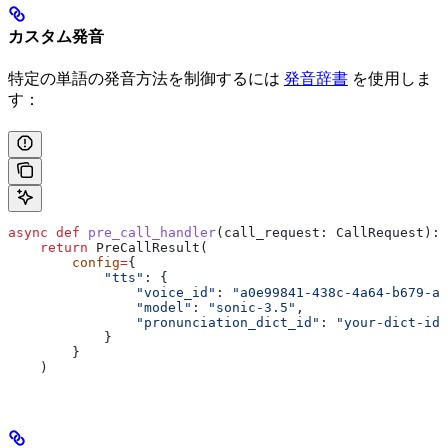
カスタム発音
特定の単語の発音方法を制御するには
発音辞書
を使用しま
す：
async
 def
 pre_call_handler
(
call_request
: CallRequest):
    return
 PreCallResult(
        config
=
{
            "tts"
: {
                "voice_id"
: 
"a0e99841-438c-4a64-b679-ae
                "model"
: 
"sonic-3.5"
,
                "pronunciation_dict_id"
: 
"your-dict-id"
            }
        }
    )