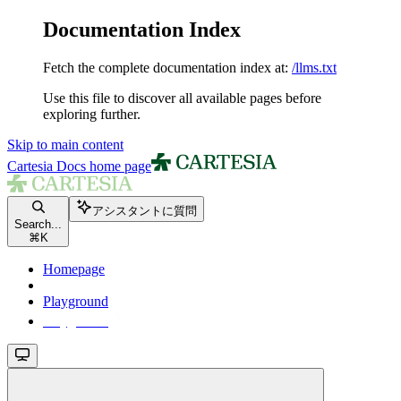
Documentation Index
Fetch the complete documentation index at:
/llms.txt
Use this file to discover all available pages before
exploring further.
Skip to main content
Cartesia Docs
home page
アシスタントに質問
Search...
⌘
K
Homepage
Playground
Playground