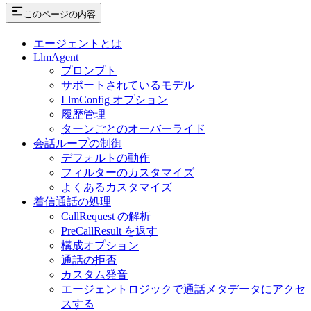
このページの内容
エージェントとは
LlmAgent
プロンプト
サポートされているモデル
LlmConfig オプション
履歴管理
ターンごとのオーバーライド
会話ループの制御
デフォルトの動作
フィルターのカスタマイズ
よくあるカスタマイズ
着信通話の処理
CallRequest の解析
PreCallResult を返す
構成オプション
通話の拒否
カスタム発音
エージェントロジックで通話メタデータにアクセ
スする