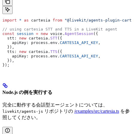
import
 *
 as
 cartesia
 from
 "@livekit/agents-plugin-carte
// using cartesia STT and TTS in a LiveKit agent
const
 session
 =
 new
 voice
.
AgentSession
({
  stt:
 new
 cartesia
.
STT
({
    apiKey:
 process
.
env
.
CARTESIA_API_KEY
,
  }),
  tts:
 new
 cartesia
.
TTS
({
    apiKey:
 process
.
env
.
CARTESIA_API_KEY
,
  }),
});
Node.js の例を実行する
完全に動作する会話型エージェントについては、
リポジトリの
/examples/src/cartesia.ts
を参
livekit/agents-js
照してください。