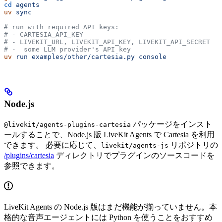
cd
 agents
uv
 sync
# run with required API keys:
# - CARTESIA_API_KEY
# - LIVEKIT_URL, LIVEKIT_API_KEY, LIVEKIT_API_SECRET
# -  some LLM provider's API key
uv
 run
 examples/other/cartesia.py
 console
Node.js
パッケージをインスト
@livekit/agents-plugins-cartesia
ールすることで、Node.js 版 LiveKit Agents で Cartesia を利用
できます。 必要に応じて、
リポジトリの
livekit/agents-js
/plugins/cartesia
ディレクトリでプラグインのソースコードを
参照できます。
LiveKit Agents の Node.js 版はまだ機能が揃っていません。本
格的な音声エージェントには Python を使うことをおすすめ