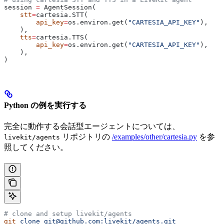
session 
=
 AgentSession(
    stt
=
cartesia.STT(
        api_key
=
os.environ.get(
"CARTESIA_API_KEY"
),
    ),
    tts
=
cartesia.TTS(
        api_key
=
os.environ.get(
"CARTESIA_API_KEY"
),
    ),
)
Python の例を実行する
完全に動作する会話型エージェントについては、
リポジトリの
/examples/other/cartesia.py
を参
livekit/agents
照してください。
# clone and setup livekit/agents
git
 clone
 git@github.com:livekit/agents.git