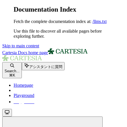
Documentation Index
Fetch the complete documentation index at:
/llms.txt
Use this file to discover all available pages before
exploring further.
Skip to main content
Cartesia Docs
home page
アシスタントに質問
Search...
⌘
K
Homepage
Playground
Playground