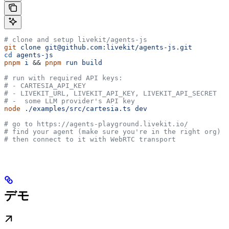
# clone and setup livekit/agents-js
git
 clone
 git@github.com:livekit/agents-js.git
cd
 agents-js
pnpm
 i
 && 
pnpm
 run
 build
# run with required API keys:
# - CARTESIA_API_KEY
# - LIVEKIT_URL, LIVEKIT_API_KEY, LIVEKIT_API_SECRET
# -  some LLM provider's API key
node
 ./examples/src/cartesia.ts
 dev
# go to https://agents-playground.livekit.io/
# find your agent (make sure you're in the right org)
# then connect to it with WebRTC transport
デモ